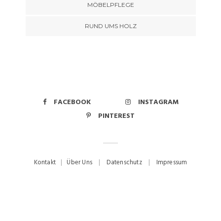
MÖBELPFLEGE
RUND UMS HOLZ
FACEBOOK
INSTAGRAM
PINTEREST
Kontakt
|
Über Uns
|
Datenschutz
|
Impressum
Copyrights © 2026 COMNATA