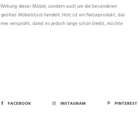
e Wirkung dieser Möbel, sondern auch um die besonderen
 geöltes Möbelstück handelt. Holz ist ein Naturprodukt, das
arme versprüht, damit es jedoch lange schön bleibt, möchte
FACEBOOK
INSTAGRAM
PINTEREST
Kontakt
|
Über Uns
|
Datenschutz
|
Impressum